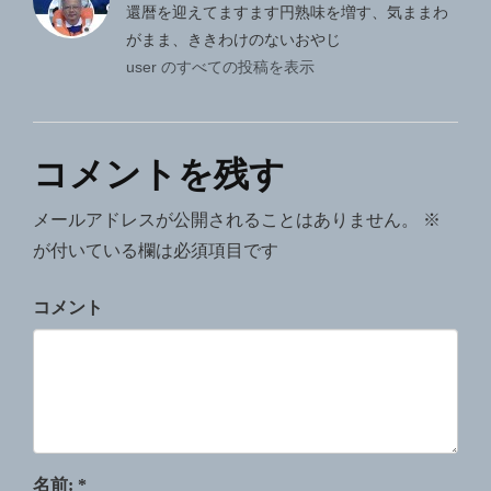
ー
還暦を迎えてますます円熟味を増す、気ままわ
シ
がまま、ききわけのないおやじ
user のすべての投稿を表示
ョ
ン
コメントを残す
メールアドレスが公開されることはありません。
※
が付いている欄は必須項目です
コメント
名前:
*