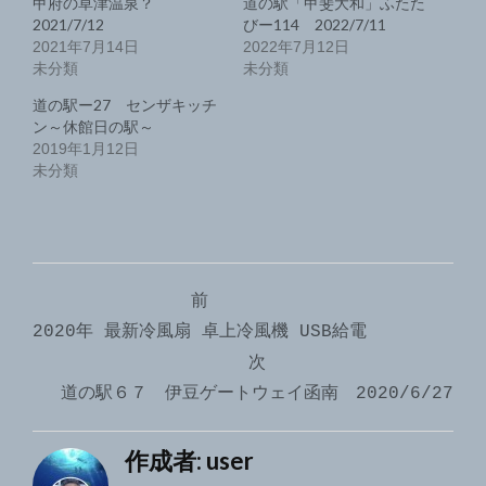
甲府の草津温泉？
道の駅「甲斐大和」ふたた
2021/7/12
びー114 2022/7/11
2021年7月14日
2022年7月12日
未分類
未分類
道の駅ー27 センザキッチ
ン～休館日の駅～
2019年1月12日
未分類
投
前
稿
2020年 最新冷風扇 卓上冷風機 USB給電
ナ
次
道の駅６７ 伊豆ゲートウェイ函南 2020/6/27
ビ
ゲ
作成者:
user