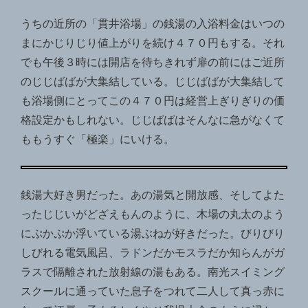
うちの近所の「貫井浴場」の銭湯の入浴料金はいつの
まにかじりじり値上がりを続け４７０円もする。それ
でも午後３時には開店を待ちきれず扉の前にはご近所
のじじばばが大集結している。じじばばが大集結して
も浴場側にとってこの４７０円は経営上ぎりぎりの価
格設定かもしれない。じじばばはそんなに急がなくて
ももうすぐ「極楽」にいける。
銭湯大好き男だった。あの湯気と開放感、そしてよた
ったじじいがどざえもんのように、木場の丸太のよう
にぷかぷか浮いている湯ぶねが好きだった。びりびり
しびれる電気風呂、ラドンだかモスラだか知らんがガ
ラスで隔離された放射線の湯もある。南光スイミング
スクールに通っていた息子をつれて二人して真っ赤に