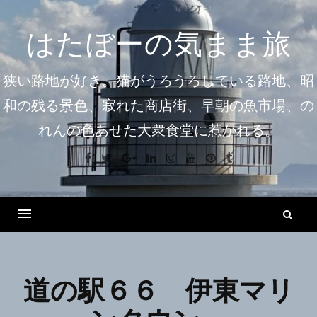
コ
ン
はたぼーの気まま旅
テ
ン
狭い路地が好き。猫がうろうろしている路地、昭
ツ
和の残る景色、寂れた商店街、早朝の魚市場、の
へ
れんの色あせた大衆食堂に惹かれる。
ス
キ
Facebook
Twitter
Google+
Linkedin
Instagram
Youtube
Pinterest
Tumblr
ッ
プ
検
索
Menu
道の駅６６ 伊東マリ