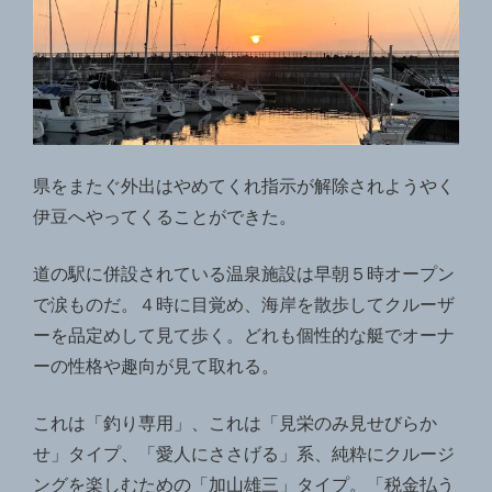
県をまたぐ外出はやめてくれ指示が解除されようやく
伊豆へやってくることができた。
道の駅に併設されている温泉施設は早朝５時オープン
で涙ものだ。４時に目覚め、海岸を散歩してクルーザ
ーを品定めして見て歩く。どれも個性的な艇でオーナ
ーの性格や趣向が見て取れる。
これは「釣り専用」、これは「見栄のみ見せびらか
せ」タイプ、「愛人にささげる」系、純粋にクルージ
ングを楽しむための「加山雄三」タイプ。「税金払う