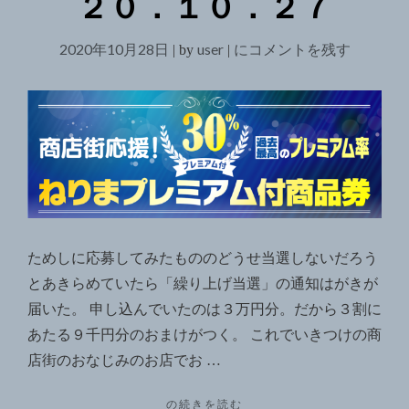
２０．１０．２７
2020年10月28日
user
ね
にコメントを残す
|
by
|
り
ま
プ
レ
ミ
ア
ム
付
ためしに応募してみたもののどうせ当選しないだろう
商
とあきらめていたら「繰り上げ当選」の通知はがきが
品
届いた。 申し込んでいたのは３万円分。だから３割に
券
あたる９千円分のおまけがつく。 これでいきつけの商
繰
店街のおなじみのお店でお …
り
"ね
の続きを読む
上