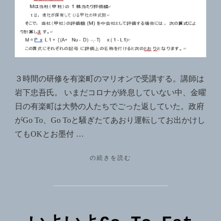
３時間の研修を有楽町のマリオンで受講する。講師は
岩下忠吾氏。 いまだコロナが終息していない中、金曜
日の有楽町は大勢の人たちでごった返していた。政府
がGo To、Go Toと騒ぎたてあおり運転してお出かけし
てもOKとお墨付 …
"取
の続きを読む
引
相
場
の
な
い