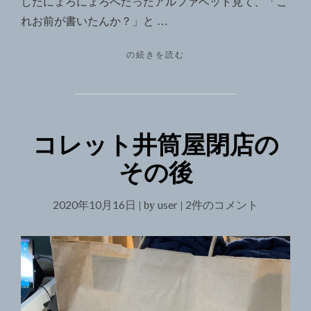
したにょろにょろへたったアルファベット見て、「こ
１
れお前が書いたんか？」と …
９
８
"西
の続きを読む
２
ベ
ル
リ
ン、
ラ
コレット井筒屋閉店の
イ
プ
その後
チ
ッ
ヒ、
2020年10月16日
user
コ
2件のコメント
|
by
|
ド
レ
レ
ッ
ス
デ
ト
ン
井
１
筒
９