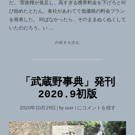
だ。 菅政権が発足し、高すぎる携帯料金を下げろと叫
び始めたとたん、各社があわてて低価格の料金プラン
を発表した。 叫ばなかったら、そのままぬくぬくして
いたのだろう。い …
"IPHONE12
の続きを読む
ON
SALE"
「武蔵野事典」発刊
2020.9初版
2020年10月29日
user
「武
にコメントを残す
|
by
|
蔵
野
事