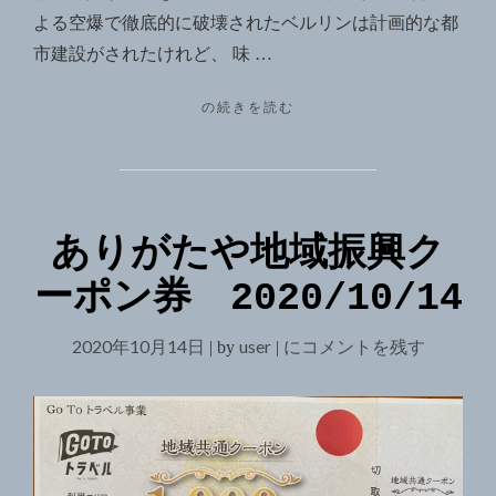
よる空爆で徹底的に破壊されたベルリンは計画的な都
市建設がされたけれど、 味 …
"東
の続きを読む
ベ
ル
リ
ン、
元
ありがたや地域振興ク
気
で
ーポン券 2020/10/14
い
ま
す
2020年10月14日
user
あ
にコメントを残す
|
by
|
か？"
り
が
た
や