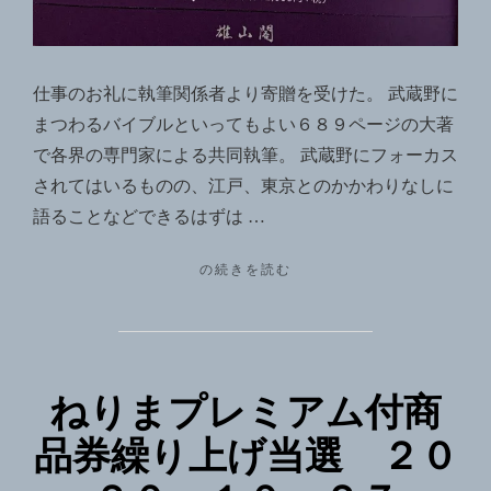
仕事のお礼に執筆関係者より寄贈を受けた。 武蔵野に
まつわるバイブルといってもよい６８９ページの大著
で各界の専門家による共同執筆。 武蔵野にフォーカス
されてはいるものの、江戸、東京とのかかわりなしに
語ることなどできるはずは …
"「武
の続きを読む
蔵
野
事
典」
発
ねりまプレミアム付商
刊
2020.9
品券繰り上げ当選 ２０
初
版"