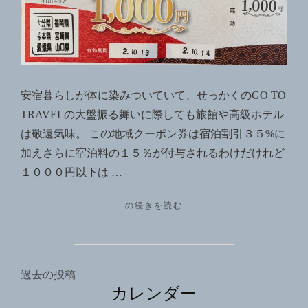
地
域
振
興
ク
安宿暮らしが体に染みついていて、せっかくのGO TO
ー
TRAVELの大盤振る舞いに際しても旅館や高級ホテル
ポ
は敬遠気味。 この地域クーポン券は宿泊割引３５%に
ン
加えさらに宿泊料の１５％が付与されるわけだけれど
券
１０００円以下は …
2020/10/14
"あ
の続きを読む
り
が
た
や
投
過去の投稿
地
カレンダー
域
稿
振