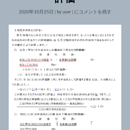
グ
ー
雷
補
2020年10月25日
user
取
にコメントを残す
|
by
|
撃
足
引
機
訂
相
後
部
正
場
銃
版）
の
座
へ
な
の
秘
の
い
密
株
（ブ
式
ロ
グ
の
補
評
足
価
訂
正
版）"