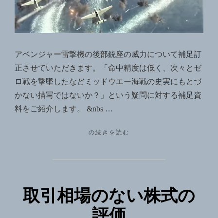
１
ン
０．
ジ
２
ャ
７"
ー
アベンジャー雷撃機の後部銃座の威力について補足訂
雷
正させていただきます。「命中精度は低く、次々とゼ
撃
ロ戦を撃墜したなどミッドウエー海戦の史実にもとづ
機
かない描写ではないか？」という疑問に対する補足資
後
料をご紹介します。 &nbs …
部
銃
"映
の続きを読む
座
画
MIDWAY
の
TBF
秘
ア
密
ベ
取引相場のない株式の
ン
（ブ
ジ
ロ
評価
ャ