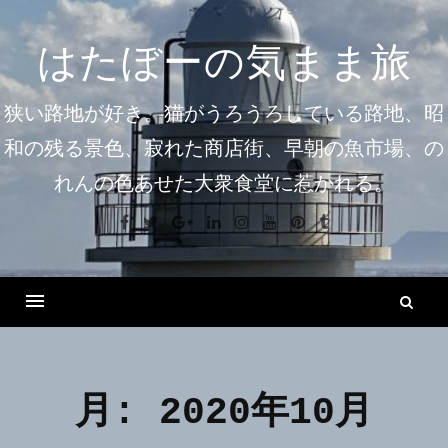
コ
ン
はたぼーの気まま旅
テ
ン
狭い路地が好き。猫がうろうろしている路地、昭
ツ
和の残る景色、寂れた商店街、早朝の魚市場、の
へ
れんの色あせた大衆食堂に惹かれる。
ス
キ
Facebook
Twitter
Google+
Linkedin
Instagram
Youtube
Pinterest
Tumblr
ッ
プ
検
索
Menu
月:
2020年10月