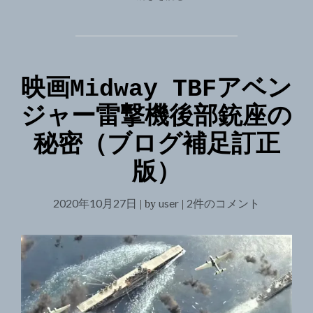
り
げ
ま
当
プ
レ
選
ミ
２
映画Midway TBFアベン
ア
０
ム
ジャー雷撃機後部銃座の
付
２
商
０．
秘密（ブログ補足訂正
品
１
券
版）
繰
０．
り
２
2020年10月27日
上
user
映
2件のコメント
|
by
|
７
げ
画
当
Midway
選
２
TBF
０
ア
２
ベ
０．