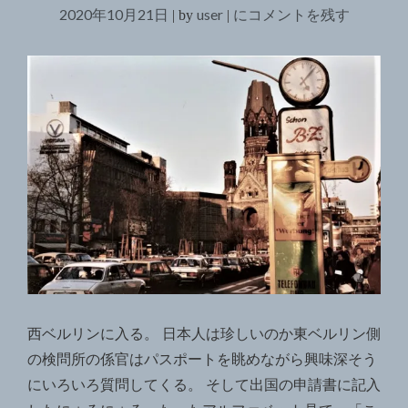
2020年10月21日
user
西
にコメントを残す
|
by
|
ベ
ル
リ
ン、
ラ
イ
プ
チ
ッ
ヒ、
ド
レ
西ベルリンに入る。 日本人は珍しいのか東ベルリン側
ス
の検問所の係官はパスポートを眺めながら興味深そう
デ
にいろいろ質問してくる。 そして出国の申請書に記入
ン