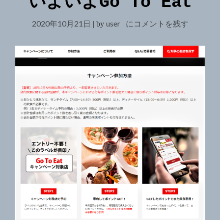
いよいよGo To Eat
株
式
2020年10月21日
user
い
にコメントを残す
|
by
|
の
よ
評
い
価"
よ
Go
To
Eat