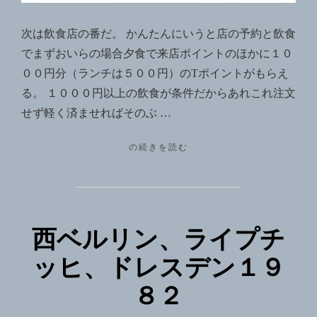
次は飲食店の番だ。 かんたんにいうと店の予約と飲食
でまずおいらの場合夕食で来店ポイントのほかに１０
００円分（ランチは５００円）のTポイントがもらえ
る。 １０００円以上の飲食が条件だからあれこれ注文
せず軽く済ませればそのぶ …
"い
の続きを読む
よ
い
よ
GO
TO
西ベルリン、ライプチ
EAT"
ッヒ、ドレスデン１９
８２