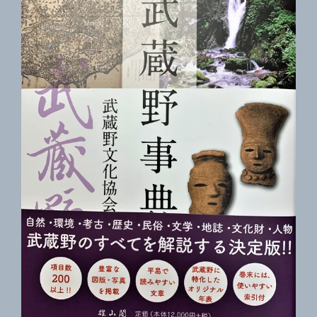
典」
発
刊
2020.9
初
版