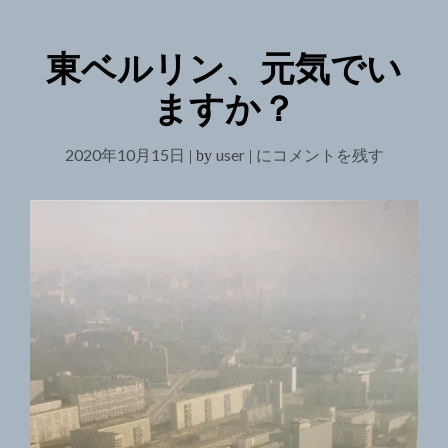
ト
井
筒
東ベルリン、元気でい
屋
閉
ますか？
店
の
そ
2020年10月15日
user
東
にコメントを残す
|
by
|
の
ベ
後"
ル
リ
ン、
元
気
で
い
ま
す