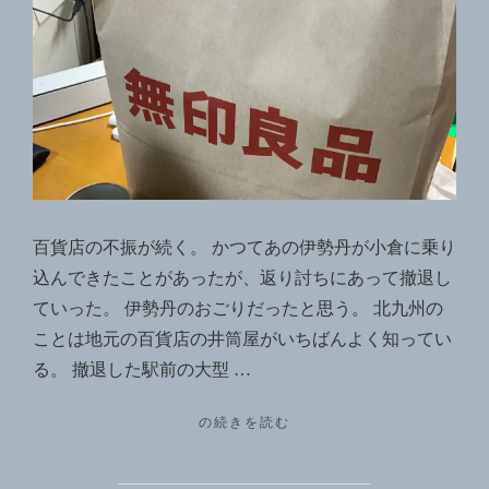
８
屋
２"
閉
店
の
そ
の
後
へ
百貨店の不振が続く。 かつてあの伊勢丹が小倉に乗り
の
込んできたことがあったが、返り討ちにあって撤退し
ていった。 伊勢丹のおごりだったと思う。 北九州の
ことは地元の百貨店の井筒屋がいちばんよく知ってい
る。 撤退した駅前の大型 …
"コ
の続きを読む
レ
ッ