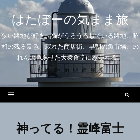
コ
ン
はたぼーの気まま旅
テ
ン
狭い路地が好き。猫がうろうろしている路地、昭
ツ
和の残る景色、寂れた商店街、早朝の魚市場、の
へ
れんの色あせた大衆食堂に惹かれる。
ス
キ
Facebook
Twitter
Google+
Linkedin
Instagram
Youtube
Pinterest
Tumblr
ッ
プ
検
索
Menu
神ってる！霊峰富士