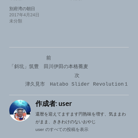
別府湾の朝日
2017年4月24日
未分類
投
前
稿
「斜坑」筑豊 田川伊田の本格蕎麦
ナ
次
津久見市 Hatabo Slider Revolution１
ビ
ゲ
作成者:
user
ー
還暦を迎えてますます円熟味を増す、気ままわ
シ
がまま、ききわけのないおやじ
user のすべての投稿を表示
ョ