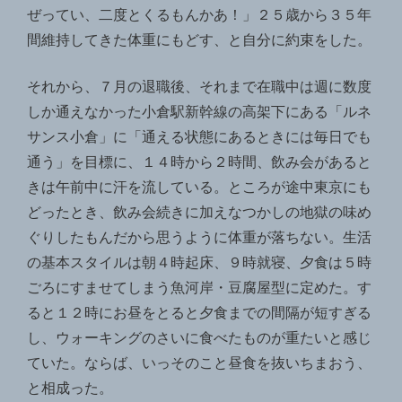
ぜってい、二度とくるもんかあ！」２５歳から３５年
間維持してきた体重にもどす、と自分に約束をした。
それから、７月の退職後、それまで在職中は週に数度
しか通えなかった小倉駅新幹線の高架下にある「ルネ
サンス小倉」に「通える状態にあるときには毎日でも
通う」を目標に、１４時から２時間、飲み会があると
きは午前中に汗を流している。ところが途中東京にも
どったとき、飲み会続きに加えなつかしの地獄の味め
ぐりしたもんだから思うように体重が落ちない。生活
の基本スタイルは朝４時起床、９時就寝、夕食は５時
ごろにすませてしまう魚河岸・豆腐屋型に定めた。す
ると１２時にお昼をとると夕食までの間隔が短すぎる
し、ウォーキングのさいに食べたものが重たいと感じ
ていた。ならば、いっそのこと昼食を抜いちまおう、
と相成った。