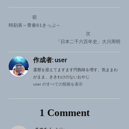
投
前
稿
時刻表～青春61きっぷ～
ナ
次
「日本二千六百年史」大川周明
ビ
ゲ
作成者:
user
ー
還暦を迎えてますます円熟味を増す、気ままわ
シ
がまま、ききわけのないおやじ
user のすべての投稿を表示
ョ
ン
1 Comment