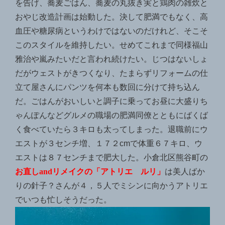
を告げ、蕎麦ごはん、蕎麦の丸抜き実と鶏肉の雑炊と
おやじ改造計画は始動した。決して肥満でもなく、高
血圧や糖尿病というわけではないのだけれど、そこそ
このスタイルを維持したい。せめてこれまで同様福山
雅治や嵐みたいだと言われ続けたい。じつはないしょ
だがウェストがきつくなり、たまらずリフォームの仕
立て屋さんにパンツを何本も数回に分けて持ち込ん
だ。ごはんがおいしいと調子に乗ってお昼に大盛りち
ゃんぽんなどグルメの職場の肥満同僚とともにばくば
く食べていたら３キロも太ってしまった。退職前にウ
エストが３センチ増、１７２cmで体重６７キロ、ウ
エストは８７センチまで肥大した。小倉北区熊谷町の
お直し
and
リメイクの「アトリエ ルリ」
は美人ばか
りの針子？さんが４，５人でミシンに向かうアトリエ
でいつも忙しそうだった。