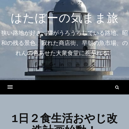
コ
ン
はたぼーの気まま旅
テ
ン
狭い路地が好き。猫がうろうろしている路地、昭
ツ
和の残る景色、寂れた商店街、早朝の魚市場、の
へ
れんの色あせた大衆食堂に惹かれる。
ス
キ
Facebook
Twitter
Google+
Linkedin
Instagram
Youtube
Pinterest
Tumblr
ッ
プ
検
索
Menu
1日２食生活おやじ改