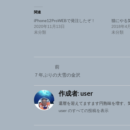
関連
iPhone12ProWEBで発注したぞ！
猫にやる
2020年11月13日
2018年4
未分類
未分類
投
前
稿
７年ぶりの大雪の金沢
ナ
作成者:
user
ビ
ゲ
還暦を迎えてますます円熟味を増す、
user のすべての投稿を表示
ー
シ