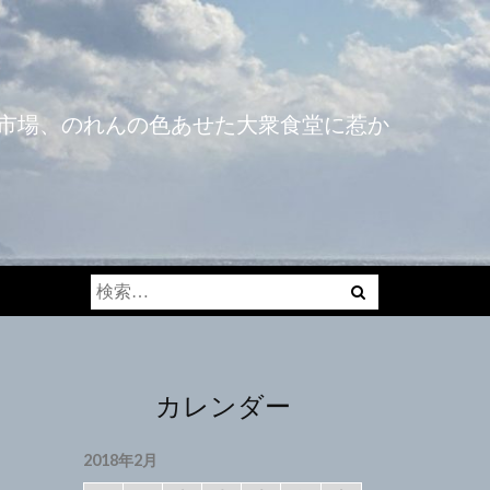
市場、のれんの色あせた大衆食堂に惹か
検
索:
カレンダー
2018年2月