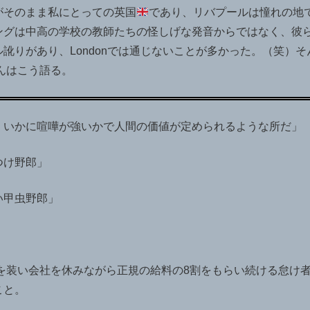
がそのまま私にとっての英国
であり、リバプールは憧れの地
ングは中高の学校の教師たちの怪しげな発音からではなく、彼
訛りがあり、Londonでは通じないことが多かった。（笑）そ
んはこう語る。
、いかに喧嘩が強いかで人間の価値が定められるような所だ」
つけ野郎」
い甲虫野郎」
葉で病気を装い会社を休みながら正規の給料の8割をもらい続ける怠け
こと。