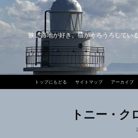
コ
ン
テ
ン
狭い路地が好き。猫がうろうろしてい
ツ
へ
ス
キ
ッ
プ
トップにもどる
サイトマップ
アーカイブ
トニー・ク