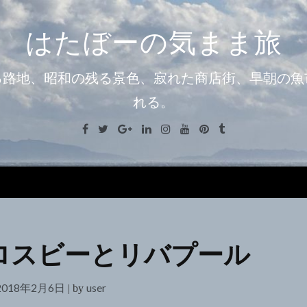
はたぼーの気まま旅
る路地、昭和の残る景色、寂れた商店街、早朝の魚
れる。
Facebook
Twitter
Google+
Linkedin
Instagram
Youtube
Pinterest
Tumblr
Menu
ロスビーとリバプール
2018年2月6日
user
|
by