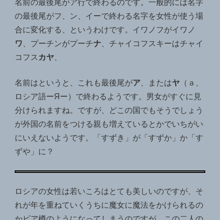
名前の最後尾がア行で終わるのです。一般的には名字
の最後尾がフ、ン、イーで終わる名字を女性が使う場
合に変化する、というわけです。イワノフがイワノ
ワ
、プーチンがプーチ
ナ
、チャイコフスキーはチャイ
コフス
カヤ
、
名前はというと、これも最後尾が
ア
、または
ヤ
（ａ、
ロシア語ーЯー）で終わるようです。男女がすぐに見
分けられますね。ですが、どこの国でもそうでしょう
が外国の名前をつける親も増えているとかでいちがい
にいえないようです。「すずき」が「すずか」か「す
ずや」に？
ロシアの女性は若いころはとても美しいのですが、そ
れが年を重ねていくうちに魔女に魔法をかけられるの
かビア樽のようになってしまうのですが、この二人の