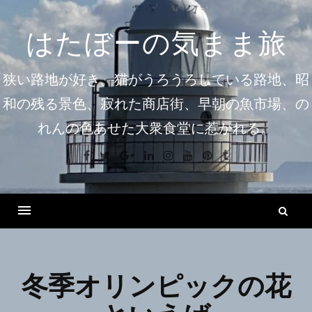
コ
ン
はたぼーの気まま旅
テ
ン
狭い路地が好き。猫がうろうろしている路地、昭
ツ
和の残る景色、寂れた商店街、早朝の魚市場、の
へ
れんの色あせた大衆食堂に惹かれる。
ス
キ
Facebook
Twitter
Google+
Linkedin
Instagram
Youtube
Pinterest
Tumblr
ッ
プ
検
索
Menu
冬季オリンピックの花