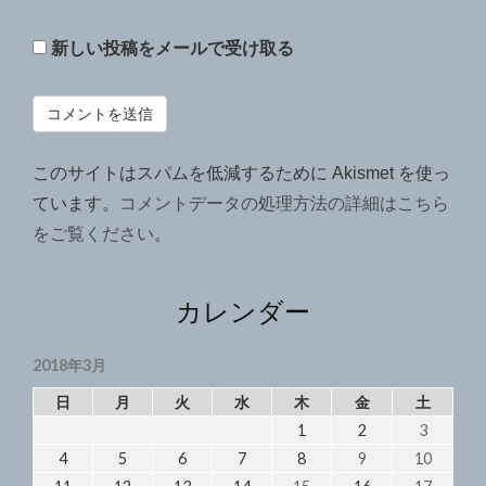
新しい投稿をメールで受け取る
このサイトはスパムを低減するために Akismet を使っ
ています。
コメントデータの処理方法の詳細はこちら
をご覧ください
。
カレンダー
2018年3月
日
月
火
水
木
金
土
1
2
3
4
5
6
7
8
9
10