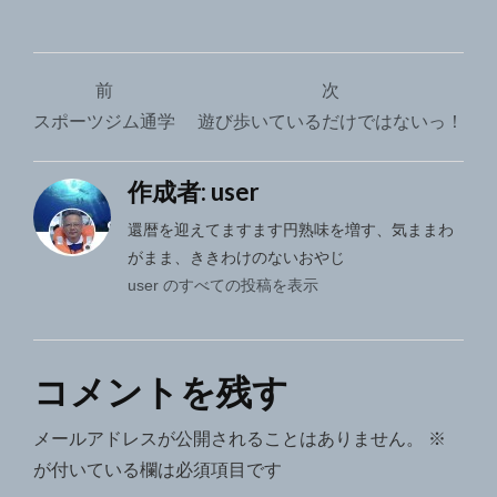
投
前
次
稿
スポーツジム通学
遊び歩いているだけではないっ！
ナ
作成者:
user
ビ
ゲ
還暦を迎えてますます円熟味を増す、気ままわ
がまま、ききわけのないおやじ
ー
user のすべての投稿を表示
シ
ョ
コメントを残す
ン
メールアドレスが公開されることはありません。
※
が付いている欄は必須項目です