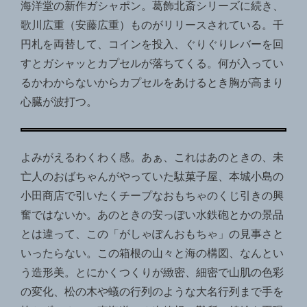
海洋堂の新作ガシャポン。葛飾北斎シリーズに続き、
歌川広重（安藤広重）ものがリリースされている。千
円札を両替して、コインを投入、ぐりぐりレバーを回
すとガシャッとカプセルが落ちてくる。何が入ってい
るかわからないからカプセルをあけるとき胸が高まり
心臓が波打つ。
よみがえるわくわく感。あぁ、これはあのときの、未
亡人のおばちゃんがやっていた駄菓子屋、本城小島の
小田商店で引いたくチープなおもちゃのくじ引きの興
奮ではないか。あのときの安っぽい水鉄砲とかの景品
とは違って、この「がしゃぽんおもちゃ」の見事さと
いったらない。この箱根の山々と海の構図、なんとい
う造形美。とにかくつくりが緻密、細密で山肌の色彩
の変化、松の木や蟻の行列のような大名行列まで手を