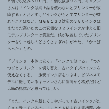
５個で税込み５００円。１個税抜き９３円。キャノン
さんは「インクは純正品を使わないとプリンターが故
障する」とおどすけどインクがもとでプリンターが壊
れたことはない。ＭＧ８１３０対応の３８０インクは
まだまだ高いためこの安価な３２６インクが使える旧
モデルプリンターは貴重だ。娘が放置していたプリン
ターを引っ越しのどさくさまぎれにがめた、「かっぱ
らった」もの。
「プリンター本体は安く」「インクで儲ける」「つぎ
つぎとプリンターを切り替え、古いタイプのインクを
使えなくする」「激安インク店をつぶす」ビジネスモ
デルに徹しているキャノンさんに歯向かう格好だけど
庶民の抵抗だと思ってほしい。
「また、インクを新しくしやがって！古いインクがた
くさん残っているのに！」とＹＡＭＡＤＡ電機西小倉