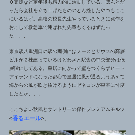
Ｏ支援など定年後も精力的に活動している。ほんとだ
ったら会社を立ち上げたもののとん挫したやつもここ
にいるはず。高校の校長先生やっているときに発作を
おこして救急車で運ばれた先輩もくるはずだっ
た、、、
東京駅八重洲口の駅の両側にはノースとサウスの高層
ビルが２棟建っているけどわざと駅舎の中央部分は低
層階にしてある。皇居に向かって壁をつくらずヒート
アイランドになった都心で皇居に風が通るようあえて
海からの風が吹き抜けるようにゼネコンが皇室に忖度
したとか、、、
ここちよい秋風とサントリーの傑作プレミアムモルツ
<
香るエール
>
。