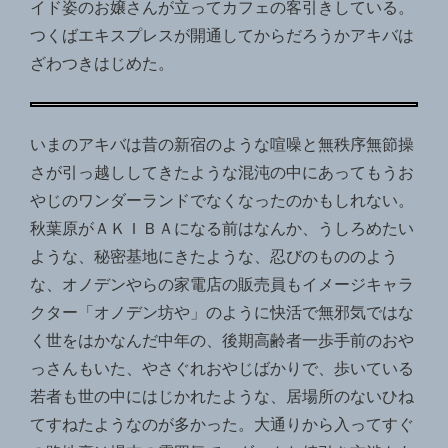
イド姿のお嬢さんが立ってカフェの客引きしている。
つくばエキスプレスが開通してからだろうかアキバは
ざわつきはじめた。
いまのアキバは昔の新宿のような喧噪と無秩序無節操
さが引っ越ししてきたような混沌の中にあってもうお
やじのワンダーランドでなくなったのかもしれない。
秋葉原がＡＫＩＢＡになる前はなんか、うしろめたい
ような、秘密基地にきたような、忍びのもののよう
な、オノデンやらの家電店の販売員もイメージキャラ
クター「オノデン坊や」のように快活で無邪気ではな
く世をはかなんだ中年の、後期高齢者一歩手前のおや
っさんもいた、やさぐれおやじばかりで、歩いている
若者も世の中にはじかれたような、居場所のないひね
てすねたようなのが多かった。大通りから入ってすぐ