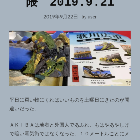
隈 2019.9.21
2019年9月22日
user
|
by
平日に買い物にくればいいものを土曜日にきたのが間
違いだった。
ＡＫＩＢＡは若者と外国人であふれ、もはやあやしげ
で暗い電気街ではなくなった。１０メートルごとにメ