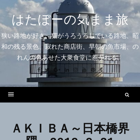
コ
ン
はたぼーの気まま旅
テ
ン
狭い路地が好き。猫がうろうろしている路地、昭
ツ
和の残る景色、寂れた商店街、早朝の魚市場、の
へ
れんの色あせた大衆食堂に惹かれる。
ス
キ
Facebook
Twitter
Google+
Linkedin
Instagram
Youtube
Pinterest
Tumblr
ッ
プ
検
索
Menu
ＡＫＩＢＡ～日本橋界