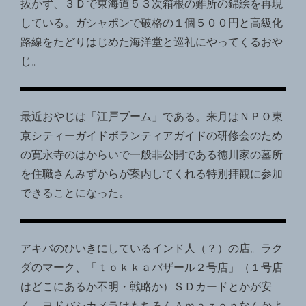
抜かず、３Ｄで東海道５３次箱根の難所の錦絵を再現
している。ガシャポンで破格の１個５００円と高級化
路線をたどりはじめた海洋堂と巡礼にやってくるおや
じ。
最近おやじは「江戸ブーム」である。来月はＮＰＯ東
京シティーガイドボランティアガイドの研修会のため
の寛永寺のはからいで一般非公開である徳川家の墓所
を住職さんみずからが案内してくれる特別拝観に参加
できることになった。
アキバのひいきにしているインド人（？）の店。ラク
ダのマーク、「ｔｏｋｋａバザール２号店」（１号店
はどこにあるか不明・戦略か）ＳＤカードとかが安
く、ヨドバシカメラはもちろんＡｍａｚｏｎなんかよ