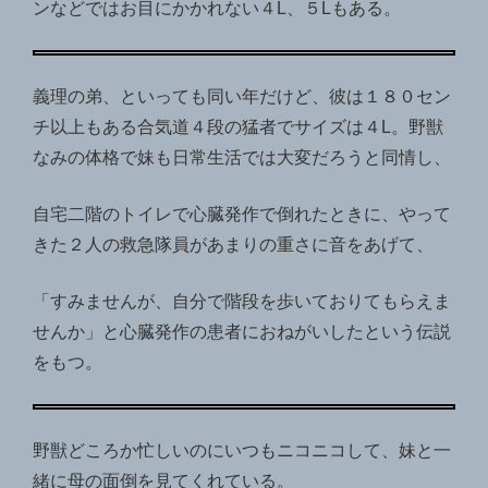
ンなどではお目にかかれない４L、５Lもある。
義理の弟、といっても同い年だけど、彼は１８０セン
チ以上もある合気道４段の猛者でサイズは４L。野獣
なみの体格で妹も日常生活では大変だろうと同情し、
自宅二階のトイレで心臓発作で倒れたときに、やって
きた２人の救急隊員があまりの重さに音をあげて、
「すみませんが、自分で階段を歩いておりてもらえま
せんか」と心臓発作の患者におねがいしたという伝説
をもつ。
野獣どころか忙しいのにいつもニコニコして、妹と一
緒に母の面倒を見てくれている。