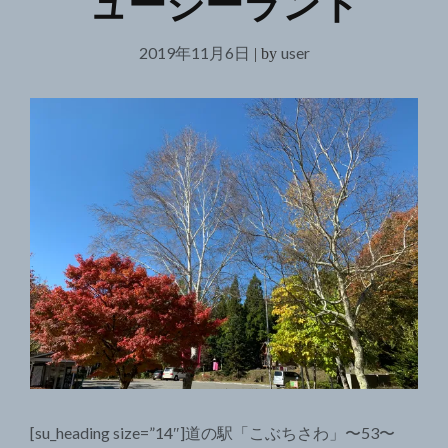
ュージーランド
2019年11月6日
user
|
by
[su_heading size=”14″]道の駅「こぶちさわ」〜53〜