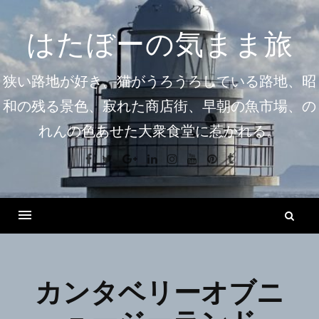
コ
ン
はたぼーの気まま旅
テ
ン
狭い路地が好き。猫がうろうろしている路地、昭
ツ
和の残る景色、寂れた商店街、早朝の魚市場、の
へ
れんの色あせた大衆食堂に惹かれる。
ス
キ
Facebook
Twitter
Google+
Linkedin
Instagram
Youtube
Pinterest
Tumblr
ッ
プ
検
索
Menu
カンタベリーオブニ