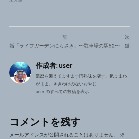
未分類
投
前
次
稿
婚「ライフガーデンにらさき」〜駐車場の駅52〜
鍵
ナ
作成者:
user
ビ
ゲ
還暦を迎えてますます円熟味を増す、気ままわ
がまま、ききわけのないおやじ
ー
user のすべての投稿を表示
シ
ョ
コメントを残す
ン
メールアドレスが公開されることはありません。
※