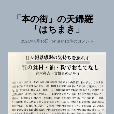
「本の街」の天婦羅
「はちまき」
2021年3月16日
user
「本
1件のコメント
|
by
|
の
街」
の
天
婦
羅
「は
ち
ま
き」