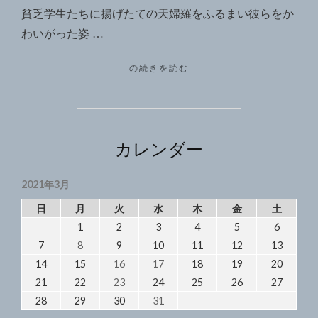
貧乏学生たちに揚げたての天婦羅をふるまい彼らをか
わいがった姿 …
"「本
の続きを読む
の
街」
の
天
婦
カレンダー
羅
「は
2021年3月
ち
ま
日
月
火
水
木
金
土
き」"
1
2
3
4
5
6
7
8
9
10
11
12
13
14
15
16
17
18
19
20
21
22
23
24
25
26
27
28
29
30
31