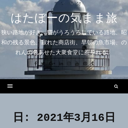
コ
ン
はたぼーの気まま旅
テ
ン
狭い路地が好き。猫がうろうろしている路地、昭
ツ
和の残る景色、寂れた商店街、早朝の魚市場、の
へ
れんの色あせた大衆食堂に惹かれる。
ス
キ
Facebook
Twitter
Google+
Linkedin
Instagram
Youtube
Pinterest
Tumblr
ッ
プ
検
索
Menu
日:
2021年3月16日