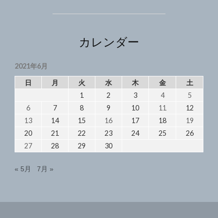
房
駅
「保
－
８
田
７
カレンダー
（ほ
千
た）
葉
2021年6月
内
小
房
日
月
火
水
木
金
土
学
「保
1
2
3
4
5
校」
田
6
7
8
9
10
11
12
（ほ
2021/6/3
た）
13
14
15
16
17
18
19
小
20
21
22
23
24
25
26
学
27
28
29
30
校」
2021/6/3"
« 5月
7月 »