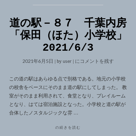
道の駅－８７ 千葉内房
「保田（ほた）小学校」
2021/6/3
2021年6月5日
user
道
にコメントを残す
|
by
|
の
駅
この道の駅はあらゆる点で別格である。地元の小学校
－
の校舎をベースにそのまま道の駅にしてしまった。 教
８
室がそのまま利用されて、食堂となり、プレイルーム
７
となり、はては宿泊施設となった。小学校と道の駅が
千
合体したノスタルジックな雰 …
葉
"道
の続きを読む
内
の