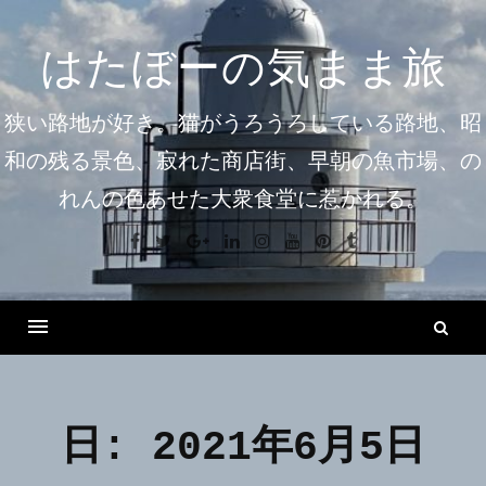
コ
ン
はたぼーの気まま旅
テ
ン
狭い路地が好き。猫がうろうろしている路地、昭
ツ
和の残る景色、寂れた商店街、早朝の魚市場、の
へ
れんの色あせた大衆食堂に惹かれる。
ス
キ
Facebook
Twitter
Google+
Linkedin
Instagram
Youtube
Pinterest
Tumblr
ッ
プ
検
索
Menu
日:
2021年6月5日