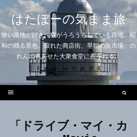
コ
ン
はたぼーの気まま旅
テ
ン
狭い路地が好き。猫がうろうろしている路地、昭
ツ
和の残る景色、寂れた商店街、早朝の魚市場、の
へ
れんの色あせた大衆食堂に惹かれる。
ス
キ
Facebook
Twitter
Google+
Linkedin
Instagram
Youtube
Pinterest
Tumblr
ッ
プ
検
索
Menu
「ドライブ・マイ・カ