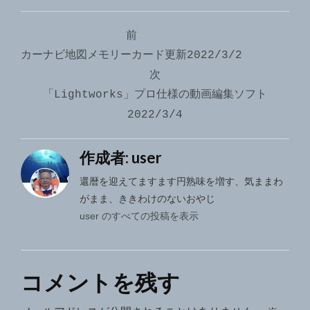
投
前
稿
カーナビ地図メモリーカード更新2022/3/2
ナ
次
「Lightworks」プロ仕様の動画編集ソフト
ビ
2022/3/4
ゲ
ー
作成者:
user
シ
還暦を迎えてますます円熟味を増す、気ままわ
がまま、ききわけのないおやじ
ョ
user のすべての投稿を表示
ン
コメントを残す