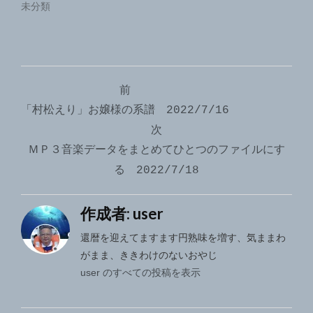
未分類
投
前
稿
「村松えり」お嬢様の系譜 2022/7/16
ナ
次
ＭＰ３音楽データをまとめてひとつのファイルにす
ビ
る 2022/7/18
ゲ
ー
作成者:
user
シ
還暦を迎えてますます円熟味を増す、気ままわ
がまま、ききわけのないおやじ
ョ
user のすべての投稿を表示
ン