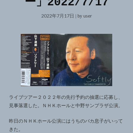
ー」2022/7/17
2022年7月17日
user
|
by
ライブツアー２０２２年の先行予約の抽選に応募し、
見事落選した。ＮＨＫホールと中野サンプラザ公演。
昨日のＮＨＫホール公演にはうちのバカ息子がいって
きた。