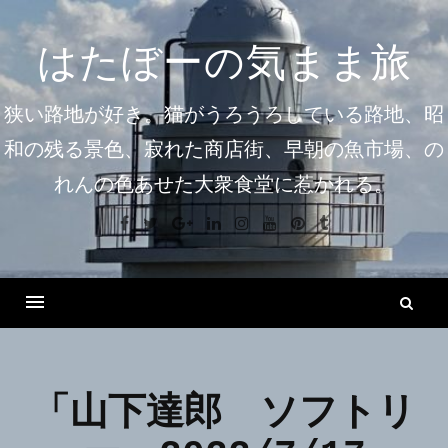
コ
ン
はたぼーの気まま旅
テ
ン
狭い路地が好き。猫がうろうろしている路地、昭
ツ
和の残る景色、寂れた商店街、早朝の魚市場、の
へ
れんの色あせた大衆食堂に惹かれる。
ス
キ
Facebook
Twitter
Google+
Linkedin
Instagram
Youtube
Pinterest
Tumblr
ッ
プ
検
索
Menu
「山下達郎 ソフトリ