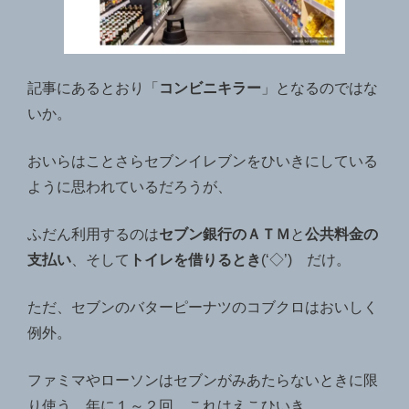
記事にあるとおり「
コンビニキラー
」となるのではな
いか。
おいらはことさらセブンイレブンをひいきにしている
ように思われているだろうが、
ふだん利用するのは
セブン銀行のＡＴＭ
と
公共料金の
支払い
、そして
トイレを借りるとき
(‘◇’)ゞだけ。
ただ、セブンのバターピーナツのコブクロはおいしく
例外。
ファミマやローソンはセブンがみあたらないときに限
り使う。年に１～２回。これはえこひいき。