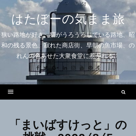
コ
ン
はたぼーの気まま旅
テ
ン
狭い路地が好き。猫がうろうろしている路地、昭
ツ
和の残る景色、寂れた商店街、早朝の魚市場、の
へ
れんの色あせた大衆食堂に惹かれる。
ス
キ
Facebook
Twitter
Google+
Linkedin
Instagram
Youtube
Pinterest
Tumblr
ッ
プ
検
索
Menu
「まいばすけっと」の