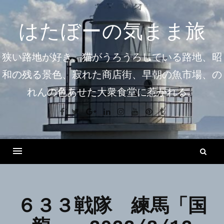
コ
ン
はたぼーの気まま旅
テ
ン
狭い路地が好き。猫がうろうろしている路地、昭
ツ
和の残る景色、寂れた商店街、早朝の魚市場、の
へ
れんの色あせた大衆食堂に惹かれる。
ス
キ
Facebook
Twitter
Google+
Linkedin
Instagram
Youtube
Pinterest
Tumblr
ッ
プ
検
索
Menu
６３３戦隊 練馬「国