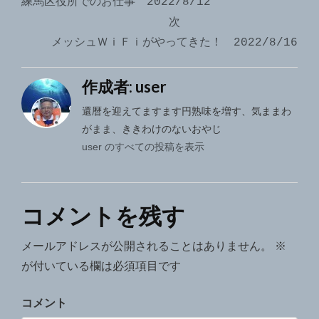
練馬区役所でのお仕事 2022/8/12
ナ
次
メッシュＷｉＦｉがやってきた！ 2022/8/16
ビ
ゲ
作成者:
user
ー
還暦を迎えてますます円熟味を増す、気ままわ
シ
がまま、ききわけのないおやじ
user のすべての投稿を表示
ョ
ン
コメントを残す
メールアドレスが公開されることはありません。
※
が付いている欄は必須項目です
コメント