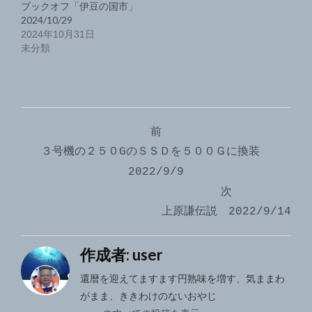
ブックオフ「伊豆の国市」
2024/10/29
2024年10月31日
未分類
投
前
稿
３号機の２５０GのＳＳＤを５００Ｇに換装
ナ
2022/9/9
次
ビ
上原謙伝説 2022/9/14
ゲ
ー
作成者:
user
シ
還暦を迎えてますます円熟味を増す、気ままわ
がまま、ききわけのないおやじ
ョ