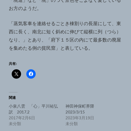
「廃道」など「廃」のつく景色をこよなく愛している
お方のようだ。
「蒸気客車を連絡せるごとき棟割りの長屋にして、東
西に長く、南北に短く斜めに伸びて縦横に列（つら）
なり、」とあり、「府下１５区の内にて最多数の廃屋
を集めたる例の貧民窟」と表している。
共有:
関連
小泉八雲 「心」平川祐弘
神田神保町界隈
訳 2017.2
2023/3/15
2017年2月6日
2023年3月19日
未分類
未分類