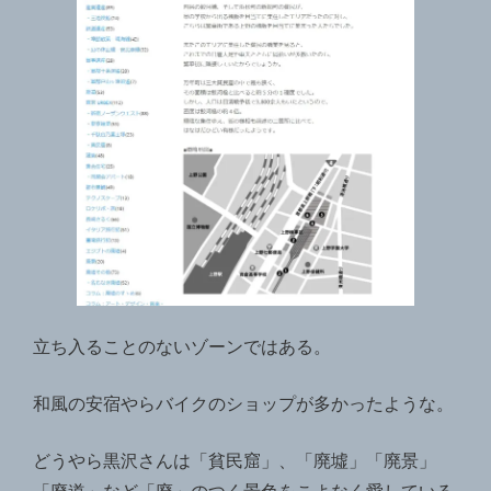
立ち入ることのないゾーンではある。
和風の安宿やらバイクのショップが多かったような。
どうやら黒沢さんは「貧民窟」、「廃墟」「廃景」