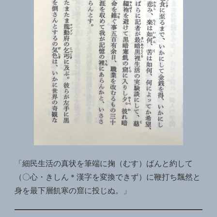
「細民生活の真状を筆端に掬（むす）ばんと約して
（〇心・きしん＊漢字を変換できず）に鞭打ち飄然と
身を最下層飢寒の窟に投じぬ。」