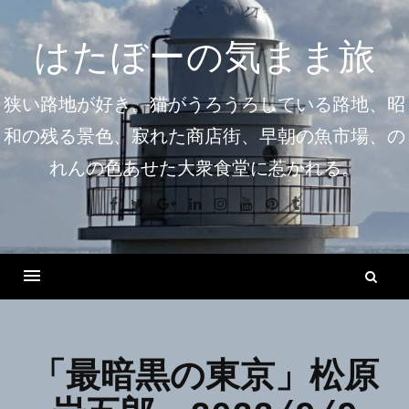
コ
ン
はたぼーの気まま旅
テ
ン
狭い路地が好き。猫がうろうろしている路地、昭
ツ
和の残る景色、寂れた商店街、早朝の魚市場、の
へ
れんの色あせた大衆食堂に惹かれる。
ス
キ
Facebook
Twitter
Google+
Linkedin
Instagram
Youtube
Pinterest
Tumblr
ッ
プ
検
索
Menu
「最暗黒の東京」松原