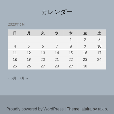
ー
ス
カレンダー
入
門
2023年6月
2023/6/14"
日
月
火
水
木
金
土
1
2
3
4
5
6
7
8
9
10
11
12
13
14
15
16
17
18
19
20
21
22
23
24
25
26
27
28
29
30
« 5月
7月 »
Proudly powered by WordPress
|
Theme: ajaira by
rakib
.