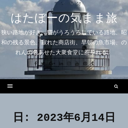
コ
ン
はたぼーの気まま旅
テ
ン
狭い路地が好き。猫がうろうろしている路地、昭
ツ
和の残る景色、寂れた商店街、早朝の魚市場、の
へ
れんの色あせた大衆食堂に惹かれる。
ス
キ
Facebook
Twitter
Google+
Linkedin
Instagram
Youtube
Pinterest
Tumblr
ッ
プ
検
索
Menu
日:
2023年6月14日