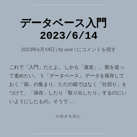
データベース入門
2023/6/14
2023年6月14日
user
デ
にコメントを残す
|
by
|
ー
タ
これで「入門」だとよ。 しかも「速攻」。 順を追っ
ベ
て進めたい。 １「データベース」 データを保存して
ー
おく「箱」の集まり。ただの箱ではなく「仕切り」を
ス
つけて、「保存」したり「取り出したり」するのにい
入
いようにしたもの。そうで …
門
"デ
の続きを読む
2023/6/14
ー
タ
ベ