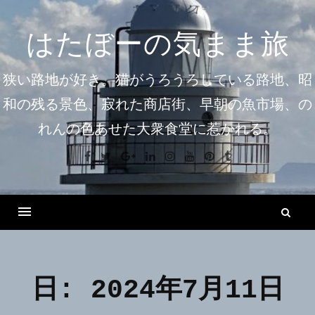
コ
ン
はたぼーの気まま旅
テ
ン
狭い路地が好き。猫がうろうろしている路地、昭
ツ
和の残る景色、寂れた商店街、早朝の魚市場、の
へ
れんの色あせた大衆食堂に惹かれる。
ス
キ
Facebook
Twitter
Google+
Linkedin
Instagram
Youtube
Pinterest
Tumblr
ッ
プ
検
索
Menu
日:
2024年7月11日