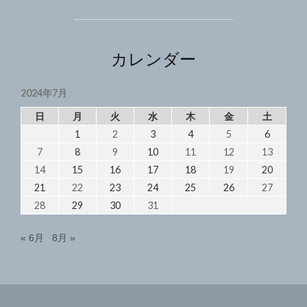
っ
ア
し
ル
プ
ょ
ス
カレンダー
け
市
ん
で
2024年7月
い
め
っ
日
月
火
水
木
金
土
い
し
1
2
3
4
5
6
建
ょ
7
8
9
10
11
12
13
け
築
ん
14
15
16
17
18
19
20
中
め
21
22
23
24
25
26
27
2024/7/8
い
28
29
30
31
建
築
« 6月
8月 »
中
2024/7/8"