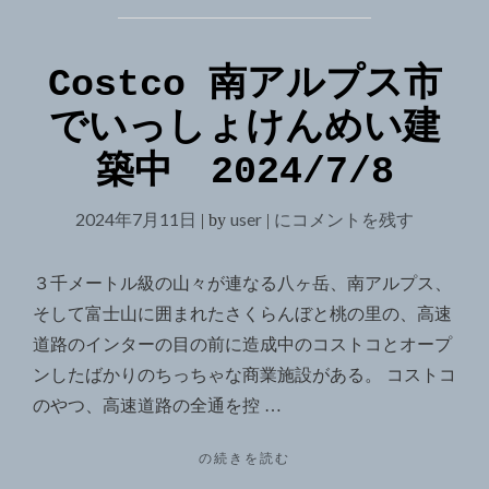
Costco 南アルプス市
でいっしょけんめい建
築中 2024/7/8
2024年7月11日
user
Costco
にコメントを残す
|
by
|
南
ア
３千メートル級の山々が連なる八ヶ岳、南アルプス、
ル
そして富士山に囲まれたさくらんぼと桃の里の、高速
プ
道路のインターの目の前に造成中のコストコとオープ
ス
ンしたばかりのちっちゃな商業施設がある。 コストコ
市
のやつ、高速道路の全通を控 …
で
"COSTCO
の続きを読む
い
南