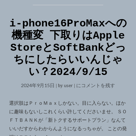
i-phone16ProMaxへの
機種変 下取りはApple
StoreとSoftBankどっ
ちにしたらいいんじゃ
い？2024/9/15
2024年9月15日
user
i-
にコメントを残す
|
by
|
phone16ProMax
へ
選択肢はＰｒｏＭａｘしかない。目に入らない。ほか
の
に趣味もないしこれくらい許してくださいませ。 ＳＯ
機
ＦＴＢＡＮＫが「新トクするサポートプラン」なんて
種
いいだすからわからんようになるっちゃが。 ことの発
変