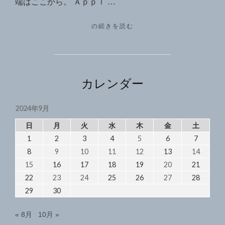
端はここから。 Ａｐｐｌ …
下
"I-
の続きを読む
取
PHONE16PROMAX
り
へ
は
の
機
Apple
種
カレンダー
Store
変
と
下
2024年9月
取
SoftBank
り
日
月
火
水
木
金
土
ど
は
1
2
3
4
5
6
7
っ
APPLE
8
9
10
11
12
13
14
STORE
ち
と
15
16
17
18
19
20
21
に
SOFTBANK
22
23
24
25
26
27
28
し
ど
29
30
っ
た
ち
ら
« 8月
10月 »
に
い