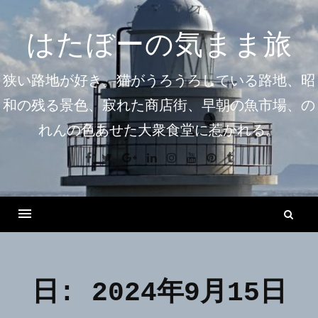
コ
ン
はたぼーの気まま旅
テ
ン
狭い路地が好き。猫がうろうろしている路地、昭
ツ
和の残る景色、寂れた商店街、早朝の魚市場、の
へ
れんの色あせた大衆食堂に惹かれる。
ス
キ
Facebook
Twitter
Google+
Linkedin
Instagram
Youtube
Pinterest
Tumblr
ッ
プ
検
索
Menu
日:
2024年9月15日