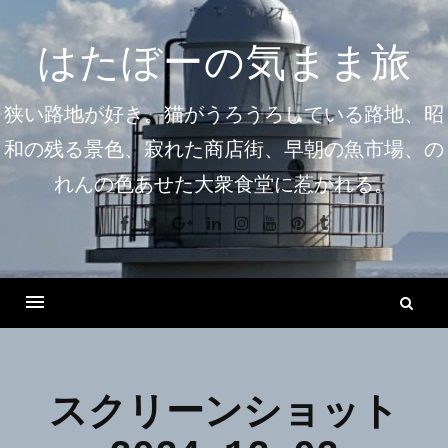
コ
ン
はたぼーの気まま旅
テ
ン
狭い路地が好き。猫がうろうろしている路地、昭
ツ
和の残る景色、寂れた商店街、早朝の魚市場、の
へ
れんの色あせた大衆食堂に惹かれる。
ス
キ
Facebook
Twitter
Google+
Linkedin
Instagram
Youtube
Pinterest
Tumblr
ッ
プ
検
索
Menu
スクリーンショット