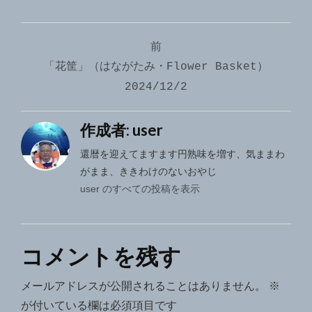
投
前
稿
「花筐」（はながたみ・Flower Basket）
ナ
2024/12/2
ビ
作成者:
user
ゲ
還暦を迎えてますます円熟味を増す、気ままわ
ー
がまま、ききわけのないおやじ
シ
user のすべての投稿を表示
ョ
ン
コメントを残す
メールアドレスが公開されることはありません。
※
が付いている欄は必須項目です