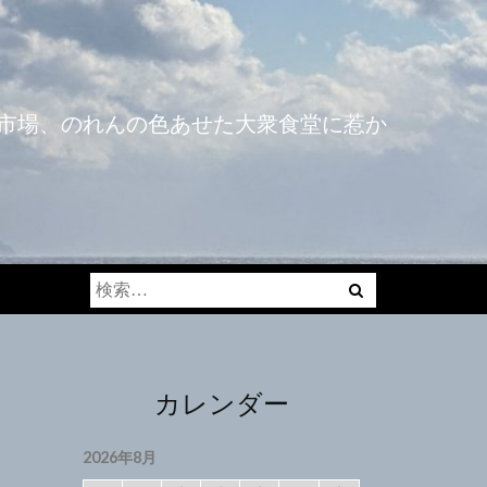
市場、のれんの色あせた大衆食堂に惹か
検
索:
カレンダー
2026年8月