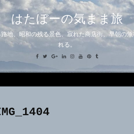
はたぼーの気まま旅
る路地、昭和の残る景色、寂れた商店街、早朝の魚
れる。
Facebook
Twitter
Google+
Linkedin
Instagram
Youtube
Pinterest
Tumblr
Menu
IMG_1404