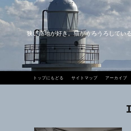
コ
ン
テ
ン
狭い路地が好き。猫がうろうろしてい
ツ
へ
ス
キ
ッ
プ
トップにもどる
サイトマップ
アーカイブ