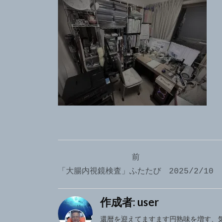
投
前
稿
「大腸内視鏡検査」ふたたび 2025/2/10
ナ
作成者:
user
ビ
還暦を迎えてますます円熟味を増す、