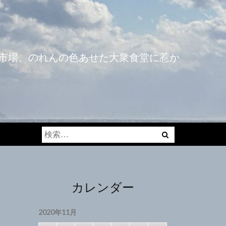
市場、のれんの色あせた大衆食堂に惹か
検
索:
カレンダー
2020年11月