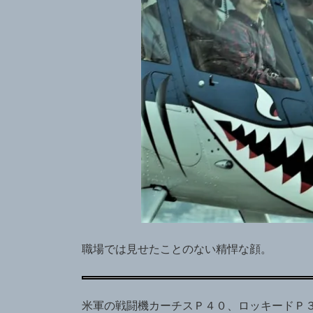
職場では見せたことのない精悍な顔。
米軍の戦闘機カーチスＰ４０、ロッキードＰ