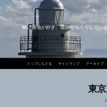
コ
ン
テ
ン
狭い路地が好き。猫がうろうろしてい
ツ
へ
ス
キ
ッ
プ
トップにもどる
サイトマップ
アーカイブ
東京
2