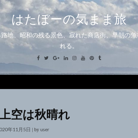
はたぼーの気まま旅
る路地、昭和の残る景色、寂れた商店街、早朝の魚
れる。
Facebook
Twitter
Google+
Linkedin
Instagram
Youtube
Pinterest
Tumblr
Menu
上空は秋晴れ
020年11月5日
user
|
by