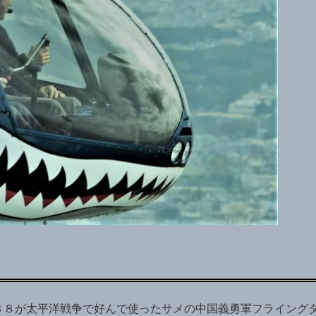
３８が太平洋戦争で好んで使ったサメの中国義勇軍フライング